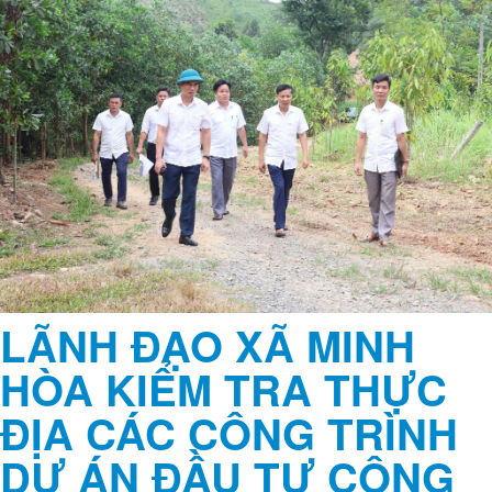
Thủ tục hành chính
Văn bản
Hỏi đáp
Trang chủ
Tin tức - Sự kiện
Thời sự - Chính trị
LÃNH ĐẠO XÃ MINH