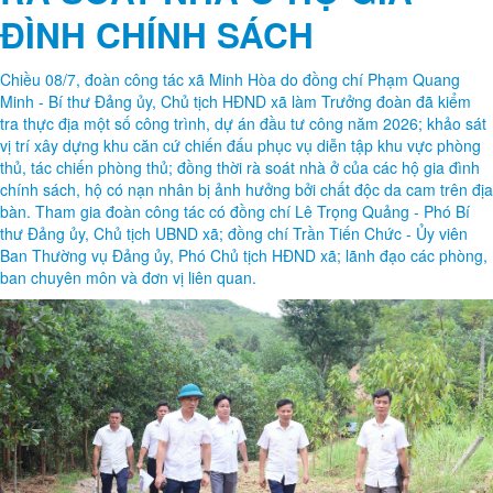
Chiều 08/7, đoàn công tác xã Minh Hòa do đồng chí Phạm Quang
Minh - Bí thư Đảng ủy, Chủ tịch HĐND xã làm Trưởng đoàn đã kiểm
tra thực địa một số công trình, dự án đầu tư công năm 2026; khảo sát
vị trí xây dựng khu căn cứ chiến đấu phục vụ diễn tập khu vực phòng
thủ, tác chiến phòng thủ; đồng thời rà soát nhà ở của các hộ gia đình
chính sách, hộ có nạn nhân bị ảnh hưởng bởi chất độc da cam trên địa
bàn. Tham gia đoàn công tác có đồng chí Lê Trọng Quảng - Phó Bí
thư Đảng ủy, Chủ tịch UBND xã; đồng chí Trần Tiến Chức - Ủy viên
Ban Thường vụ Đảng ủy, Phó Chủ tịch HĐND xã; lãnh đạo các phòng,
ban chuyên môn và đơn vị liên quan.