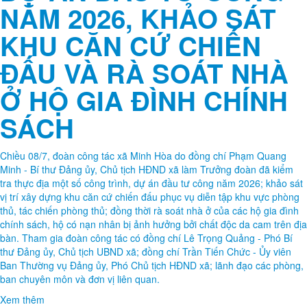
HÒA KIỂM TRA THỰC
ĐỊA CÁC CÔNG TRÌNH
DỰ ÁN ĐẦU TƯ CÔNG
NĂM 2026, KHẢO SÁT
KHU CĂN CỨ CHIẾN
ĐẤU VÀ RÀ SOÁT NHÀ
Ở HỘ GIA ĐÌNH CHÍNH
SÁCH
Chiều 08/7, đoàn công tác xã Minh Hòa do đồng chí Phạm Quang
Minh - Bí thư Đảng ủy, Chủ tịch HĐND xã làm Trưởng đoàn đã kiểm
tra thực địa một số công trình, dự án đầu tư công năm 2026; khảo sát
vị trí xây dựng khu căn cứ chiến đấu phục vụ diễn tập khu vực phòng
thủ, tác chiến phòng thủ; đồng thời rà soát nhà ở của các hộ gia đình
chính sách, hộ có nạn nhân bị ảnh hưởng bởi chất độc da cam trên địa
bàn. Tham gia đoàn công tác có đồng chí Lê Trọng Quảng - Phó Bí