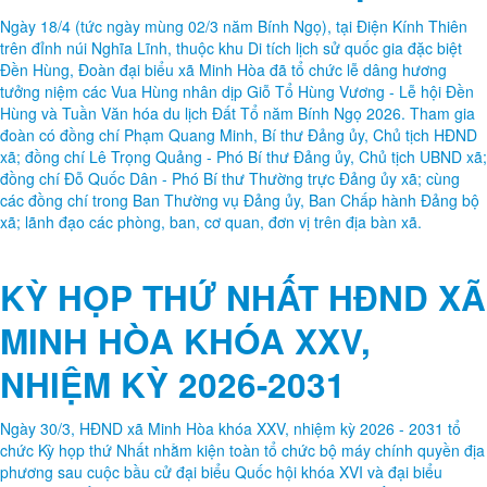
Đền Hùng, Đoàn đại biểu xã Minh Hòa đã tổ chức lễ dâng hương
tưởng niệm các Vua Hùng nhân dịp Giỗ Tổ Hùng Vương - Lễ hội Đền
Hùng và Tuần Văn hóa du lịch Đất Tổ năm Bính Ngọ 2026. Tham gia
đoàn có đồng chí Phạm Quang Minh, Bí thư Đảng ủy, Chủ tịch HĐND
xã; đồng chí Lê Trọng Quảng - Phó Bí thư Đảng ủy, Chủ tịch UBND xã;
đồng chí Đỗ Quốc Dân - Phó Bí thư Thường trực Đảng ủy xã; cùng
các đồng chí trong Ban Thường vụ Đảng ủy, Ban Chấp hành Đảng bộ
xã; lãnh đạo các phòng, ban, cơ quan, đơn vị trên địa bàn xã.
KỲ HỌP THỨ NHẤT HĐND XÃ
MINH HÒA KHÓA XXV,
NHIỆM KỲ 2026-2031
Ngày 30/3, HĐND xã Minh Hòa khóa XXV, nhiệm kỳ 2026 - 2031 tổ
chức Kỳ họp thứ Nhất nhằm kiện toàn tổ chức bộ máy chính quyền địa
phương sau cuộc bầu cử đại biểu Quốc hội khóa XVI và đại biểu
HĐND các cấp nhiệm kỳ 2026 - 2031. Chủ tọa kỳ họp gồm ông Phạm
Quang Minh, Bí thư Đảng ủy, Chủ tịch HĐND xã khóa XXIV và ông
Trần Tiến Chức, Ủy viên Ban Thường vụ Đảng ủy, Phó Chủ tịch HĐND