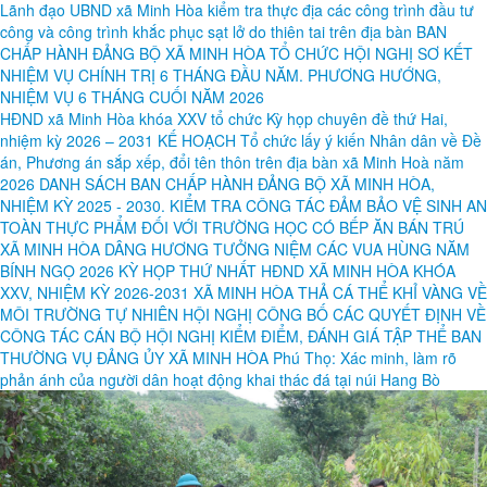
thư Đảng ủy, Chủ tịch UBND xã; đồng chí Trần Tiến Chức - Ủy viên
Ban Thường vụ Đảng ủy, Phó Chủ tịch HĐND xã; lãnh đạo các phòng,
ban chuyên môn và đơn vị liên quan.
Xem thêm
Lãnh đạo UBND xã Minh Hòa kiểm tra thực địa các công trình đầu tư
công và công trình khắc phục sạt lở do thiên tai trên địa bàn
BAN
CHẤP HÀNH ĐẢNG BỘ XÃ MINH HÒA TỔ CHỨC HỘI NGHỊ SƠ KẾT
NHIỆM VỤ CHÍNH TRỊ 6 THÁNG ĐẦU NĂM. PHƯƠNG HƯỚNG,
NHIỆM VỤ 6 THÁNG CUỐI NĂM 2026
HĐND xã Minh Hòa khóa XXV tổ chức Kỳ họp chuyên đề thứ Hai,
nhiệm kỳ 2026 – 2031
KẾ HOẠCH Tổ chức lấy ý kiến Nhân dân về Đề
án, Phương án sắp xếp, đổi tên thôn trên địa bàn xã Minh Hoà năm
2026
DANH SÁCH BAN CHẤP HÀNH ĐẢNG BỘ XÃ MINH HÒA,
NHIỆM KỲ 2025 - 2030.
KIỂM TRA CÔNG TÁC ĐẢM BẢO VỆ SINH AN
TOÀN THỰC PHẨM ĐỐI VỚI TRƯỜNG HỌC CÓ BẾP ĂN BÁN TRÚ
XÃ MINH HÒA DÂNG HƯƠNG TƯỞNG NIỆM CÁC VUA HÙNG NĂM
BÍNH NGỌ 2026
KỲ HỌP THỨ NHẤT HĐND XÃ MINH HÒA KHÓA
XXV, NHIỆM KỲ 2026-2031
XÃ MINH HÒA THẢ CÁ THỂ KHỈ VÀNG VỀ
MÔI TRƯỜNG TỰ NHIÊN
HỘI NGHỊ CÔNG BỐ CÁC QUYẾT ĐỊNH VỀ
CÔNG TÁC CÁN BỘ
HỘI NGHỊ KIỂM ĐIỂM, ĐÁNH GIÁ TẬP THỂ BAN
THƯỜNG VỤ ĐẢNG ỦY XÃ MINH HÒA
Phú Thọ: Xác minh, làm rõ