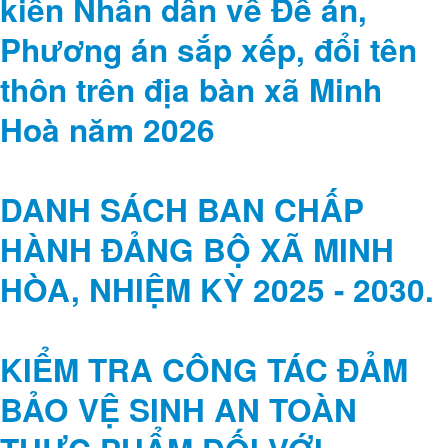
thôn trên địa bàn xã Minh
Hoà năm 2026
DANH SÁCH BAN CHẤP
HÀNH ĐẢNG BỘ XÃ MINH
HÒA, NHIỆM KỲ 2025 - 2030.
KIỂM TRA CÔNG TÁC ĐẢM
BẢO VỆ SINH AN TOÀN
THỰC PHẨM ĐỐI VỚI
TRƯỜNG HỌC CÓ BẾP ĂN