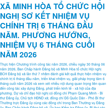
NGHỊ SƠ KẾT NHIỆM VỤ
CHÍNH TRỊ 6 THÁNG ĐẦU
NĂM. PHƯƠNG HƯỚNG,
NHIỆM VỤ 6 THÁNG CUỐI
NĂM 2026
Thực hiện Chương trình công tác năm 2026, chiều ngày 30 tháng 06
năm 2026, Ban Chấp hành Đảng bộ xã Minh Hòa tổ chức Hội nghị
BCH Đảng bộ xã lần thứ 7 nhằm đánh giá kết quả thực hiện nhiệm vụ
chính trị 6 tháng đầu năm, triển khai nhiệm vụ, giải pháp trọng tâm 6
tháng cuối năm 2026 và xem xét nhiều nội dung quan trọng liên quan
đến công tác xây dựng Đảng, phát triển kinh tế - xã hội của địa
phương. Dự và chỉ đạo hội nghị có đồng chí Phạm Quang Minh - Bí
thư Đảng ủy, Chủ tịch HĐND xã; đồng chí Đỗ Quốc Dân - Phó Bí thư
Thường trực Đảng ủy cùng các đồng chí trong Ban Thường vụ Đảng
ủy, Ban Chấp hành Đảng bộ xã, Ủy ban Kiểm tra Đảng ủy, Bí thư các
chi bộ, Trưởng thôn dân cư trên địa bàn xã.