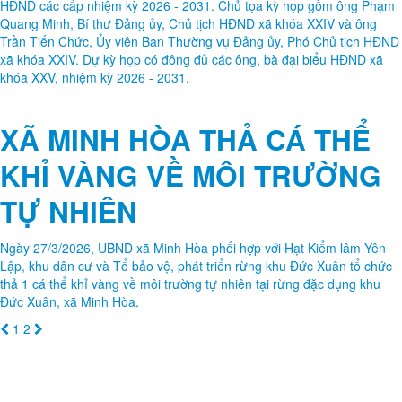
xã khóa XXIV. Dự kỳ họp có đông đủ các ông, bà đại biểu HĐND xã
khóa XXV, nhiệm kỳ 2026 - 2031.
XÃ MINH HÒA THẢ CÁ THỂ
KHỈ VÀNG VỀ MÔI TRƯỜNG
TỰ NHIÊN
Ngày 27/3/2026, UBND xã Minh Hòa phối hợp với Hạt Kiểm lâm Yên
Lập, khu dân cư và Tổ bảo vệ, phát triển rừng khu Đức Xuân tổ chức
thả 1 cá thể khỉ vàng về môi trường tự nhiên tại rừng đặc dụng khu
Đức Xuân, xã Minh Hòa.
1
2
© TRANG THÔNG TIN ĐIỆN
TỬ XÃ MINH HÒA
Xã Minh Hòa, tỉnh Phú Thọ