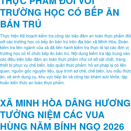
BÁN TRÚ
Thực hiện Kế hoạch kiểm tra công tác bảo đảm an toàn thực phẩm đối
với các trường học có bếp ăn bán trú trên địa bàn xã Minh Hòa, Đoàn
kiểm tra liên ngành của xã đã tiến hành kiểm tra thực tế tại các đơn vị
trường học có tổ chức bếp ăn bán trú. Nội dung kiểm tra tập trung vào
các điều kiện bảo đảm an toàn thực phẩm như cơ sở vật chất, trang
thiết bị phục vụ chế biến, bảo quản thực phẩm; hồ sơ pháp lý có liên
quan; nguồn gốc nguyên liệu, quy trình sơ chế, chế biến, lưu mẫu thức
ăn, vệ sinh dụng cụ, khu vực bếp ăn và công tác khám sức khỏe, tập
huấn kiến thức an toàn thực phẩm.
XÃ MINH HÒA DÂNG HƯƠNG
TƯỞNG NIỆM CÁC VUA
HÙNG NĂM BÍNH NGỌ 2026
Ngày 18/4 (tức ngày mùng 02/3 năm Bính Ngọ), tại Điện Kính Thiên
trên đỉnh núi Nghĩa Lĩnh, thuộc khu Di tích lịch sử quốc gia đặc biệt