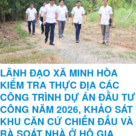
phản ánh của người dân hoạt động khai thác đá tại núi Hang Bò
LÃNH ĐẠO XÃ MINH HÒA
KIỂM TRA THỰC ĐỊA CÁC
CÔNG TRÌNH DỰ ÁN ĐẦU TƯ
CÔNG NĂM 2026, KHẢO SÁT
KHU CĂN CỨ CHIẾN ĐẤU VÀ
RÀ SOÁT NHÀ Ở HỘ GIA
ĐÌNH CHÍNH SÁCH