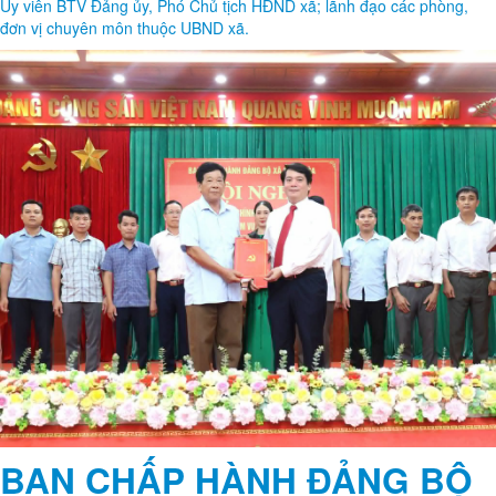
BAN CHẤP HÀNH ĐẢNG BỘ
XÃ MINH HÒA TỔ CHỨC HỘI