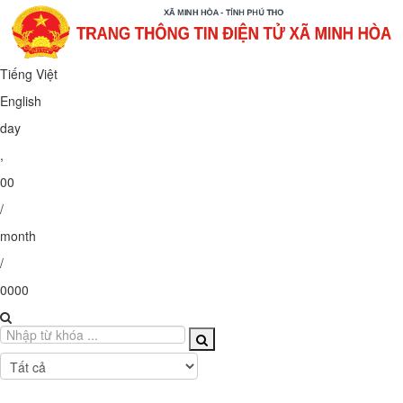
Tiếng Việt
English
Thứ Hai
,
10
/
08
/
2026
Tất cả