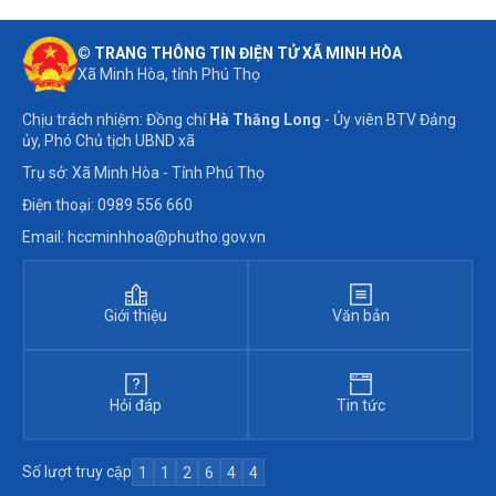
© TRANG THÔNG TIN ĐIỆN TỬ XÃ MINH HÒA
Xã Minh Hòa, tỉnh Phú Thọ
Chịu trách nhiệm: Đồng chí
Hà Thăng Long
- Ủy viên BTV Đảng
ủy, Phó Chủ tịch UBND xã
Trụ sở: Xã Minh Hòa - Tỉnh Phú Thọ
Điện thoại: 0989 556 660
Email: hccminhhoa@phutho.gov.vn
Giới thiệu
Văn bản
Hỏi đáp
Tin tức
Số lượt truy cập
1
1
2
6
4
4