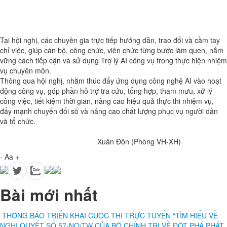
Tại hội nghị, các chuyên gia trực tiếp hướng dẫn, trao đổi và cầm tay
chỉ việc, giúp cán bộ, công chức, viên chức từng bước làm quen, nắm
vững cách tiếp cận và sử dụng Trợ lý AI công vụ trong thực hiện nhiệm
vụ chuyên môn.
Thông qua hội nghị, nhằm thúc đẩy ứng dụng công nghệ AI vào hoạt
động công vụ, góp phần hỗ trợ tra cứu, tổng hợp, tham mưu, xử lý
công việc, tiết kiệm thời gian, nâng cao hiệu quả thực thi nhiệm vụ,
đẩy mạnh chuyển đổi số và nâng cao chất lượng phục vụ người dân
và tổ chức.
Xuân Đôn (Phòng VH-XH)
-
Aa
+
Bài mới nhất
THÔNG BÁO TRIỂN KHAI CUỘC THI TRỰC TUYẾN “TÌM HIỂU VỀ
NGHỊ QUYẾT SỐ 57-NQ/TW CỦA BỘ CHÍNH TRỊ VỀ ĐỘT PHÁ PHÁT