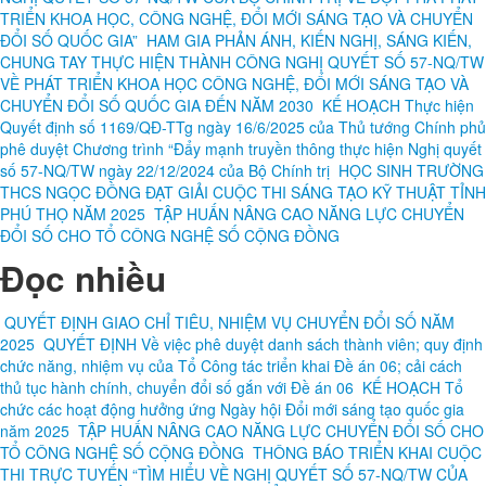
TRIỂN KHOA HỌC, CÔNG NGHỆ, ĐỔI MỚI SÁNG TẠO VÀ CHUYỂN
ĐỔI SỐ QUỐC GIA”
HAM GIA PHẢN ÁNH, KIẾN NGHỊ, SÁNG KIẾN,
CHUNG TAY THỰC HIỆN THÀNH CÔNG NGHỊ QUYẾT SỐ 57-NQ/TW
VỀ PHÁT TRIỂN KHOA HỌC CÔNG NGHỆ, ĐỔI MỚI SÁNG TẠO VÀ
CHUYỂN ĐỔI SỐ QUỐC GIA ĐẾN NĂM 2030
KẾ HOẠCH Thực hiện
Quyết định số 1169/QĐ-TTg ngày 16/6/2025 của Thủ tướng Chính phủ
phê duyệt Chương trình “Đẩy mạnh truyền thông thực hiện Nghị quyết
số 57-NQ/TW ngày 22/12/2024 của Bộ Chính trị
HỌC SINH TRƯỜNG
THCS NGỌC ĐỒNG ĐẠT GIẢI CUỘC THI SÁNG TẠO KỸ THUẬT TỈNH
PHÚ THỌ NĂM 2025
TẬP HUẤN NÂNG CAO NĂNG LỰC CHUYỂN
ĐỔI SỐ CHO TỔ CÔNG NGHỆ SỐ CỘNG ĐỒNG
Đọc nhiều
QUYẾT ĐỊNH GIAO CHỈ TIÊU, NHIỆM VỤ CHUYỂN ĐỔI SỐ NĂM
2025
QUYẾT ĐỊNH Về việc phê duyệt danh sách thành viên; quy định
chức năng, nhiệm vụ của Tổ Công tác triển khai Đề án 06; cải cách
thủ tục hành chính, chuyển đổi số gắn với Đề án 06
KẾ HOẠCH Tổ
chức các hoạt động hưởng ứng Ngày hội Đổi mới sáng tạo quốc gia
năm 2025
TẬP HUẤN NÂNG CAO NĂNG LỰC CHUYỂN ĐỔI SỐ CHO
TỔ CÔNG NGHỆ SỐ CỘNG ĐỒNG
THÔNG BÁO TRIỂN KHAI CUỘC
THI TRỰC TUYẾN “TÌM HIỂU VỀ NGHỊ QUYẾT SỐ 57-NQ/TW CỦA