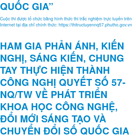
QUỐC GIA”
Cuộc thi được tổ chức bằng hình thức thi trắc nghiệm trực tuyến trên
Internet tại địa chỉ chính thức: https://thitructuyennq57.phutho.gov.vn
HAM GIA PHẢN ÁNH, KIẾN
NGHỊ, SÁNG KIẾN, CHUNG
TAY THỰC HIỆN THÀNH
CÔNG NGHỊ QUYẾT SỐ 57-
NQ/TW VỀ PHÁT TRIỂN
KHOA HỌC CÔNG NGHỆ,
ĐỔI MỚI SÁNG TẠO VÀ
CHUYỂN ĐỔI SỐ QUỐC GIA