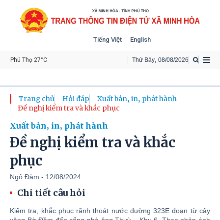
Tiếng Việt
English
Phú Thọ 27°C
Thứ Bảy
,
08
/
08
/
2026
Trang chủ
Hỏi đáp
Xuất bản, in, phát hành
Đề nghị kiểm tra và khắc phục
Xuất bản, in, phát hành
Đề nghị kiểm tra và khắc
phục
Ngô Đàm - 12/08/2024
Chi tiết câu hỏi
Kiểm tra, khắc phục rãnh thoát nước đường 323E đoạn từ cây
xăng Bờ Đầm đến cổng nhà ông Thuỳ – Khu 6. Theo phản ánh