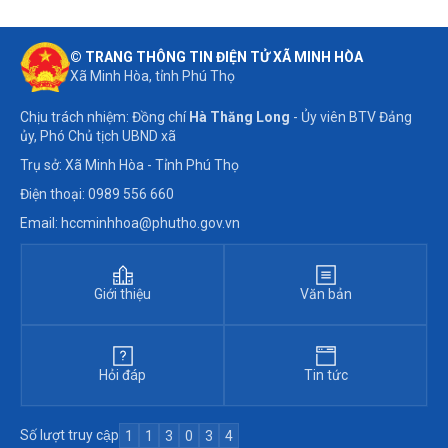
© TRANG THÔNG TIN ĐIỆN TỬ XÃ MINH HÒA
Xã Minh Hòa, tỉnh Phú Thọ
Chịu trách nhiệm: Đồng chí
Hà Thăng Long
- Ủy viên BTV Đảng
ủy, Phó Chủ tịch UBND xã
Trụ sở: Xã Minh Hòa - Tỉnh Phú Thọ
Điện thoại: 0989 556 660
Email: hccminhhoa@phutho.gov.vn
Giới thiệu
Văn bản
Hỏi đáp
Tin tức
Số lượt truy cập
1
1
3
0
3
4