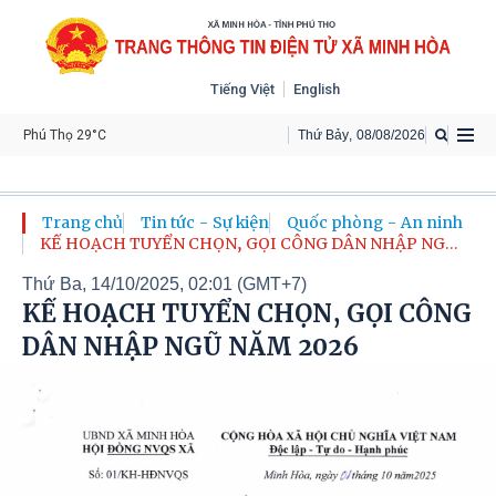
Tiếng Việt
English
Phú Thọ 29°C
Thứ Bảy
,
08
/
08
/
2026
Trang chủ
Tin tức - Sự kiện
Quốc phòng - An ninh
KẾ HOẠCH TUYỂN CHỌN, GỌI CÔNG DÂN NHẬP NGŨ
NĂM 2026
Thứ Ba, 14/10/2025, 02:01 (GMT+7)
KẾ HOẠCH TUYỂN CHỌN, GỌI CÔNG
DÂN NHẬP NGŨ NĂM 2026