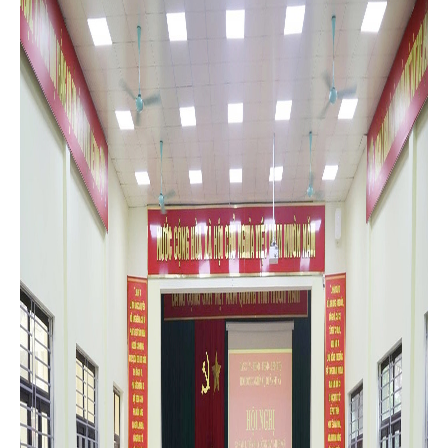
tịch UBND xã, Chủ tịch Hội đồng Nghĩa vụ quân sự xã; đồng chí
Đỗ Quốc Dân, Phó Bí thư Thường trực Đảng ủy; các đồng chí
Ủy viên Ban Thường vụ; các đồng chí Thành viên Hội đồng
Nghĩa vụ quân sự xã; thôn đội trưởng và đại diện gia đình các
tân binh.