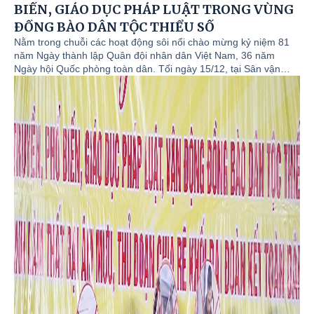
BIẾN, GIÁO DỤC PHÁP LUẬT TRONG VÙNG
ĐỒNG BÀO DÂN TỘC THIỂU SỐ
Nằm trong chuỗi các hoạt động sôi nổi chào mừng kỷ niệm 81
năm Ngày thành lập Quân đội nhân dân Việt Nam, 36 năm
Ngày hội Quốc phòng toàn dân. Tối ngày 15/12, tại Sân vận
động Khu 13, xã Minh Hòa, Lữ đoàn 72, Binh chủng Công binh
phối hợp với xã Minh Hòa tổ chức chương trình phối hợp tuyên
truyền, phổ biến, giáo dục pháp luật, vận động đồng bào dân
tộc thiểu số, tích cực đấu tranh làm thất bại âm mưu, thủ đoạn
chia rẽ khối đại đoàn kết toàn dân tộc. Dự và động viên chương
trình có đồng chí Đại tá Phạm Quyết Thành, Bí thư Đảng ủy,
Chính ủy Lữ đoàn 72; đồng chí Đỗ Quốc Dân, Phó Bí thư
Thường trực Đảng ủy; đồng chí Hà Thăng Long, UVBTV Đảng
ủy, Phó Chủ tịch UBND xã; lãnh đạo Phòng Văn hóa - Xã hội;
đại biểu các cơ quan Tham mưu, Chính trị, Hậu cần - Kỹ thuật
và cán bộ, chiến sĩ Tiểu đoàn 3, Lữ đoàn 72; các ban, ngành,
đoàn thể xã; Trường THCS Minh Hòa; Trường Mầm non Ngọc
Đồng, Ngọc Lập và đông đảo nhân dân các dân tộc trên địa bàn
xã tham gia…