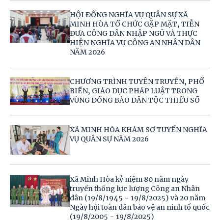
HỘI ĐỒNG NGHĨA VỤ QUÂN SỰ XÃ
MINH HÒA TỔ CHỨC GẶP MẶT, TIỄN
ĐƯA CÔNG DÂN NHẬP NGŨ VÀ THỰC
HIỆN NGHĨA VỤ CÔNG AN NHÂN DÂN
NĂM 2026
CHƯƠNG TRÌNH TUYÊN TRUYỀN, PHỔ
BIẾN, GIÁO DỤC PHÁP LUẬT TRONG
VÙNG ĐỒNG BÀO DÂN TỘC THIỂU SỐ
XÃ MINH HÒA KHÁM SƠ TUYỂN NGHĨA
VỤ QUÂN SỰ NĂM 2026
Xã Minh Hòa kỷ niệm 80 năm ngày
truyền thống lực lượng Công an Nhân
dân (19/8/1945 - 19/8/2025) và 20 năm
Ngày hội toàn dân bảo vệ an ninh tổ quốc
(19/8/2005 - 19/8/2025)