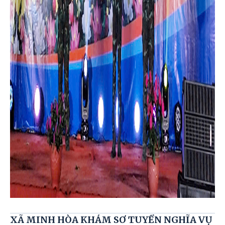
XÃ MINH HÒA KHÁM SƠ TUYỂN NGHĨA VỤ