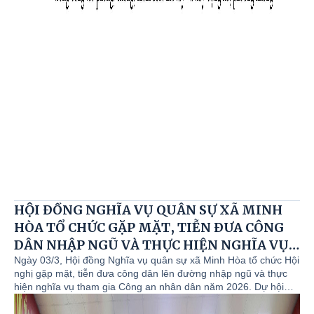
HỘI ĐỒNG NGHĨA VỤ QUÂN SỰ XÃ MINH
HÒA TỔ CHỨC GẶP MẶT, TIỄN ĐƯA CÔNG
DÂN NHẬP NGŨ VÀ THỰC HIỆN NGHĨA VỤ
CÔNG AN NHÂN DÂN NĂM 2026
Ngày 03/3, Hội đồng Nghĩa vụ quân sự xã Minh Hòa tổ chức Hội
nghị gặp mặt, tiễn đưa công dân lên đường nhập ngũ và thực
hiện nghĩa vụ tham gia Công an nhân dân năm 2026. Dự hội
nghị có đồng chí Phạm Quang Minh, Bí thư Đảng ủy, Chủ tịch
HĐND xã; đồng chí Lê Trọng Quảng, Phó Bí thư Đảng ủy, Chủ