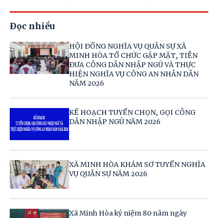
Đọc nhiều
HỘI ĐỒNG NGHĨA VỤ QUÂN SỰ XÃ
MINH HÒA TỔ CHỨC GẶP MẶT, TIỄN
ĐƯA CÔNG DÂN NHẬP NGŨ VÀ THỰC
HIỆN NGHĨA VỤ CÔNG AN NHÂN DÂN
NĂM 2026
KẾ HOẠCH TUYỂN CHỌN, GỌI CÔNG
DÂN NHẬP NGŨ NĂM 2026
XÃ MINH HÒA KHÁM SƠ TUYỂN NGHĨA
VỤ QUÂN SỰ NĂM 2026
Xã Minh Hòa kỷ niệm 80 năm ngày