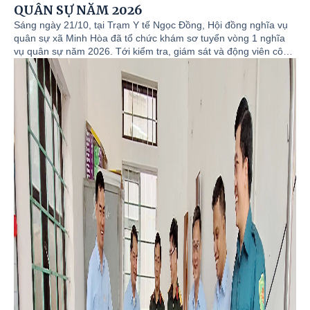
QUÂN SỰ NĂM 2026
Sáng ngày 21/10, tại Trạm Y tế Ngọc Đồng, Hội đồng nghĩa vụ
quân sự xã Minh Hòa đã tổ chức khám sơ tuyển vòng 1 nghĩa
vụ quân sự năm 2026. Tới kiểm tra, giám sát và động viên công
tác khám tuyển có đồng chí Phạm Quang Minh, Bí thư Đảng ủy,
Chủ tịch HĐND xã; đồng chí Lê Trọng Quảng, Phó Bí thư Đảng
ủy, Chủ tịch UBND xã; đồng chí Đỗ Quốc Dân, Phó Bí thư
Thường trực Đảng ủy; thành viên Hội đồng nghĩa vụ quân sự
xã; lãnh đạo Ban Chỉ huy phòng thủ dân sự khu vực II.