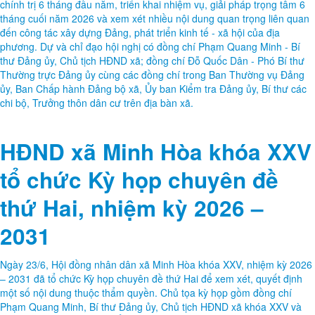
NĂM 2026
Thực hiện Chương trình công tác năm 2026, chiều ngày 30 tháng 06
năm 2026, Ban Chấp hành Đảng bộ xã Minh Hòa tổ chức Hội nghị
BCH Đảng bộ xã lần thứ 7 nhằm đánh giá kết quả thực hiện nhiệm vụ
chính trị 6 tháng đầu năm, triển khai nhiệm vụ, giải pháp trọng tâm 6
tháng cuối năm 2026 và xem xét nhiều nội dung quan trọng liên quan
đến công tác xây dựng Đảng, phát triển kinh tế - xã hội của địa
phương. Dự và chỉ đạo hội nghị có đồng chí Phạm Quang Minh - Bí
thư Đảng ủy, Chủ tịch HĐND xã; đồng chí Đỗ Quốc Dân - Phó Bí thư
Thường trực Đảng ủy cùng các đồng chí trong Ban Thường vụ Đảng
ủy, Ban Chấp hành Đảng bộ xã, Ủy ban Kiểm tra Đảng ủy, Bí thư các
chi bộ, Trưởng thôn dân cư trên địa bàn xã.
HĐND xã Minh Hòa khóa XXV
tổ chức Kỳ họp chuyên đề
thứ Hai, nhiệm kỳ 2026 –
2031