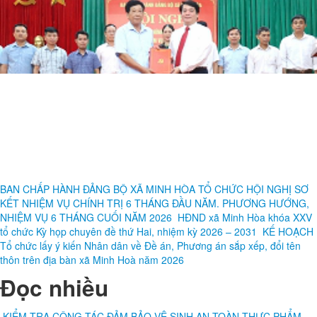
BAN CHẤP HÀNH ĐẢNG BỘ XÃ MINH HÒA TỔ CHỨC HỘI NGHỊ SƠ
KẾT NHIỆM VỤ CHÍNH TRỊ 6 THÁNG ĐẦU NĂM. PHƯƠNG HƯỚNG,
NHIỆM VỤ 6 THÁNG CUỐI NĂM 2026
HĐND xã Minh Hòa khóa XXV
tổ chức Kỳ họp chuyên đề thứ Hai, nhiệm kỳ 2026 – 2031
KẾ HOẠCH
Tổ chức lấy ý kiến Nhân dân về Đề án, Phương án sắp xếp, đổi tên