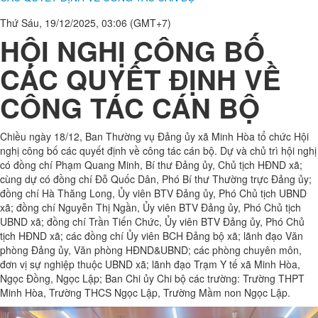
Thủ tục hành chính
Văn bản
Hỏi đáp
Trang chủ
Tin tức - Sự kiện
Thời sự - Chính trị
HỘI NGHỊ CÔNG BỐ
CÁC QUYẾT ĐỊNH VỀ CÔNG TÁC CÁN BỘ
Thứ Sáu, 19/12/2025, 03:06 (GMT+7)
HỘI NGHỊ CÔNG BỐ
CÁC QUYẾT ĐỊNH VỀ
CÔNG TÁC CÁN BỘ
Chiều ngày 18/12, Ban Thường vụ Đảng ủy xã Minh Hòa tổ chức Hội
nghị công bố các quyết định về công tác cán bộ. Dự và chủ trì hội nghị
có đồng chí Phạm Quang Minh, Bí thư Đảng ủy, Chủ tịch HĐND xã;
cùng dự có đồng chí Đỗ Quốc Dân, Phó Bí thư Thường trực Đảng ủy;
đồng chí Hà Thăng Long, Ủy viên BTV Đảng ủy, Phó Chủ tịch UBND
xã; đồng chí Nguyễn Thị Ngần, Ủy viên BTV Đảng ủy, Phó Chủ tịch
UBND xã; đồng chí Trần Tiến Chức, Ủy viên BTV Đảng ủy, Phó Chủ
tịch HĐND xã; các đồng chí Ủy viên BCH Đảng bộ xã; lãnh đạo Văn