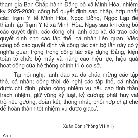
Một số hình ảnh các đồng chí lãnh đạo xã trao các
quyết định tại hội nghị
Tại hội nghị, đã công bố các quyết định chỉ định
tham gia Ban Chấp hành Đảng bộ xã Minh Hòa, nhiệm
kỳ 2025-2030; công bố quyết định sáp nhập, hợp nhất
các Trạm Y tế Minh Hòa, Ngọc Đồng, Ngọc Lập để
thành lập Trạm Y tế xã Minh Hòa. Ngay sau khi công bố
các quyết định, các đồng chí lãnh đạo xã đã trao các
quyết định cho các tập thể, cá nhân liên quan. Việc
công bố các quyết định về công tác cán bộ lần này có ý
nghĩa quan trọng trong công tác xây dựng Đảng, kiện
toàn tổ chức bộ máy và nâng cao hiệu lực, hiệu quả
hoạt động của hệ thống chính trị ở cơ sở.
Tại hội nghị, lãnh đạo xã đã chúc mừng các tập
thể, cá nhân; đồng thời đề nghị các tập thể, cá nhân
được chỉ định, phân công nhiệm vụ nêu cao tinh thần
trách nhiệm, giữ vững kỷ luật, kỷ cương; phát huy vai
trò nêu gương, đoàn kết, thống nhất, phối hợp chặt chẽ