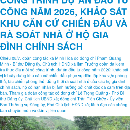
LÃNH ĐẠO XÃ MINH HÒA
KIỂM TRA THỰC ĐỊA CÁC
CÔNG TRÌNH DỰ ÁN ĐẦU TƯ
CÔNG NĂM 2026, KHẢO SÁT
KHU CĂN CỨ CHIẾN ĐẤU VÀ
RÀ SOÁT NHÀ Ở HỘ GIA
ĐÌNH CHÍNH SÁCH
Chiều 08/7, đoàn công tác xã Minh Hòa do đồng chí Phạm Quang
Minh - Bí thư Đảng ủy, Chủ tịch HĐND xã làm Trưởng đoàn đã kiểm
tra thực địa một số công trình, dự án đầu tư công năm 2026; khảo sát
vị trí xây dựng khu căn cứ chiến đấu phục vụ diễn tập khu vực phòng
thủ, tác chiến phòng thủ; đồng thời rà soát nhà ở của các hộ gia đình
chính sách, hộ có nạn nhân bị ảnh hưởng bởi chất độc da cam trên địa
bàn. Tham gia đoàn công tác có đồng chí Lê Trọng Quảng - Phó Bí
thư Đảng ủy, Chủ tịch UBND xã; đồng chí Trần Tiến Chức - Ủy viên