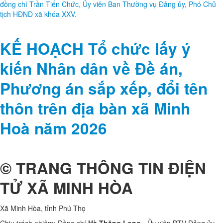
Ngày 23/6, Hội đồng nhân dân xã Minh Hòa khóa XXV, nhiệm kỳ 2026
– 2031 đã tổ chức Kỳ họp chuyên đề thứ Hai để xem xét, quyết định
một số nội dung thuộc thẩm quyền. Chủ tọa kỳ họp gồm đồng chí
Phạm Quang Minh, Bí thư Đảng ủy, Chủ tịch HĐND xã khóa XXV và
đồng chí Trần Tiến Chức, Ủy viên Ban Thường vụ Đảng ủy, Phó Chủ
tịch HĐND xã khóa XXV.
KẾ HOẠCH Tổ chức lấy ý
kiến Nhân dân về Đề án,
Phương án sắp xếp, đổi tên
thôn trên địa bàn xã Minh
Hoà năm 2026
© TRANG THÔNG TIN ĐIỆN