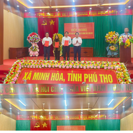
phòng Đảng ủy, Văn phòng HĐND&UBND; các phòng chuyên môn,
đơn vị sự nghiệp thuộc UBND xã; lãnh đạo Trạm Y tế xã Minh Hòa,
Ngọc Đồng, Ngọc Lập; Ban Chi ủy Chi bộ các trường: Trường THPT
Minh Hòa, Trường THCS Ngọc Lập, Trường Mầm non Ngọc Lập.