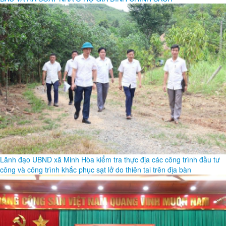
LÃNH ĐẠO XÃ MINH HÒA KIỂM TRA THỰC ĐỊA CÁC CÔNG TRÌNH
DỰ ÁN ĐẦU TƯ CÔNG NĂM 2026, KHẢO SÁT KHU CĂN CỨ CHIẾN
ĐẤU VÀ RÀ SOÁT NHÀ Ở HỘ GIA ĐÌNH CHÍNH SÁCH
Lãnh đạo UBND xã Minh Hòa kiểm tra thực địa các công trình đầu tư
công và công trình khắc phục sạt lở do thiên tai trên địa bàn