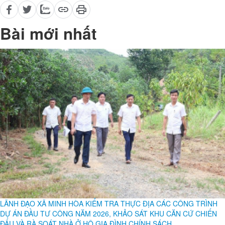
để hoàn thành tốt nhiệm vụ được giao./.
Xuân Đôn (Phòng VH-XH)
-
Aa
+
Bài mới nhất