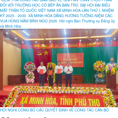
thôn trên địa bàn xã Minh Hoà năm 2026
Đọc nhiều
KIỂM TRA CÔNG TÁC ĐẢM BẢO VỆ SINH AN TOÀN THỰC PHẨM
ĐỐI VỚI TRƯỜNG HỌC CÓ BẾP ĂN BÁN TRÚ
ĐẠI HỘI ĐẠI BIỂU
MẶT TRẬN TỔ QUỐC VIỆT NAM XÃ MINH HÒA LẦN THỨ I, NHIỆM
KỲ 2025 - 2030
XÃ MINH HÒA DÂNG HƯƠNG TƯỞNG NIỆM CÁC
VUA HÙNG NĂM BÍNH NGỌ 2026
Hội nghị Ban Thường vụ Đảng ủy
xã Minh Hòa