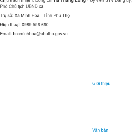
TỬ XÃ MINH HÒA
Xã Minh Hòa, tỉnh Phú Thọ
Chịu trách nhiệm: Đồng chí
Hà Thăng Long
- Ủy viên BTV Đảng ủy,
Phó Chủ tịch UBND xã
Trụ sở: Xã Minh Hòa - Tỉnh Phú Thọ
Điện thoại: 0989 556 660
Email: hccminhhoa@phutho.gov.vn
Giới thiệu