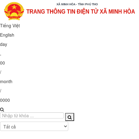
Tiếng Việt
English
Thứ Sáu
,
07
/
08
/
2026
Tất cả