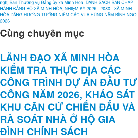
nghị Ban Thường vụ Đảng ủy xã Minh Hòa
DANH SÁCH BAN CHẤP
HÀNH ĐẢNG BỘ XÃ MINH HÒA, NHIỆM KỲ 2025 - 2030.
XÃ MINH
HÒA DÂNG HƯƠNG TƯỞNG NIỆM CÁC VUA HÙNG NĂM BÍNH NGỌ
2026
Cùng chuyên mục
LÃNH ĐẠO XÃ MINH HÒA
KIỂM TRA THỰC ĐỊA CÁC
CÔNG TRÌNH DỰ ÁN ĐẦU TƯ
CÔNG NĂM 2026, KHẢO SÁT
KHU CĂN CỨ CHIẾN ĐẤU VÀ
RÀ SOÁT NHÀ Ở HỘ GIA
ĐÌNH CHÍNH SÁCH