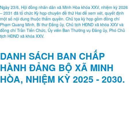
Ngày 23/6, Hội đồng nhân dân xã Minh Hòa khóa XXV, nhiệm kỳ 2026
– 2031 đã tổ chức Kỳ họp chuyên đề thứ Hai để xem xét, quyết định
một số nội dung thuộc thẩm quyền. Chủ tọa kỳ họp gồm đồng chí
Phạm Quang Minh, Bí thư Đảng ủy, Chủ tịch HĐND xã khóa XXV và
đồng chí Trần Tiến Chức, Ủy viên Ban Thường vụ Đảng ủy, Phó Chủ
tịch HĐND xã khóa XXV.
DANH SÁCH BAN CHẤP
HÀNH ĐẢNG BỘ XÃ MINH
HÒA, NHIỆM KỲ 2025 - 2030.
© TRANG THÔNG TIN ĐIỆN
TỬ XÃ MINH HÒA
Xã Minh Hòa, tỉnh Phú Thọ