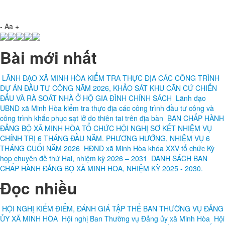
-
Aa
+
Bài mới nhất
LÃNH ĐẠO XÃ MINH HÒA KIỂM TRA THỰC ĐỊA CÁC CÔNG TRÌNH
DỰ ÁN ĐẦU TƯ CÔNG NĂM 2026, KHẢO SÁT KHU CĂN CỨ CHIẾN
ĐẤU VÀ RÀ SOÁT NHÀ Ở HỘ GIA ĐÌNH CHÍNH SÁCH
Lãnh đạo
UBND xã Minh Hòa kiểm tra thực địa các công trình đầu tư công và
công trình khắc phục sạt lở do thiên tai trên địa bàn
BAN CHẤP HÀNH
ĐẢNG BỘ XÃ MINH HÒA TỔ CHỨC HỘI NGHỊ SƠ KẾT NHIỆM VỤ
CHÍNH TRỊ 6 THÁNG ĐẦU NĂM. PHƯƠNG HƯỚNG, NHIỆM VỤ 6
THÁNG CUỐI NĂM 2026
HĐND xã Minh Hòa khóa XXV tổ chức Kỳ
họp chuyên đề thứ Hai, nhiệm kỳ 2026 – 2031
DANH SÁCH BAN
CHẤP HÀNH ĐẢNG BỘ XÃ MINH HÒA, NHIỆM KỲ 2025 - 2030.
Đọc nhiều
HỘI NGHỊ KIỂM ĐIỂM, ĐÁNH GIÁ TẬP THỂ BAN THƯỜNG VỤ ĐẢNG
ỦY XÃ MINH HÒA
Hội nghị Ban Thường vụ Đảng ủy xã Minh Hòa
Hội