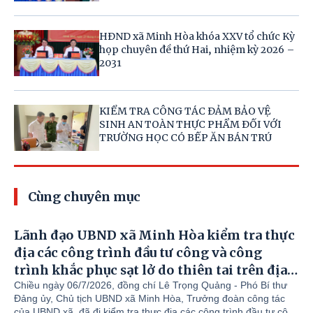
HĐND xã Minh Hòa khóa XXV tổ chức Kỳ
họp chuyên đề thứ Hai, nhiệm kỳ 2026 –
2031
KIỂM TRA CÔNG TÁC ĐẢM BẢO VỆ
SINH AN TOÀN THỰC PHẨM ĐỐI VỚI
TRƯỜNG HỌC CÓ BẾP ĂN BÁN TRÚ
Cùng chuyên mục
Lãnh đạo UBND xã Minh Hòa kiểm tra thực
địa các công trình đầu tư công và công
trình khắc phục sạt lở do thiên tai trên địa
bàn
Chiều ngày 06/7/2026, đồng chí Lê Trọng Quảng - Phó Bí thư
Đảng ủy, Chủ tịch UBND xã Minh Hòa, Trưởng đoàn công tác
của UBND xã, đã đi kiểm tra thực địa các công trình đầu tư công