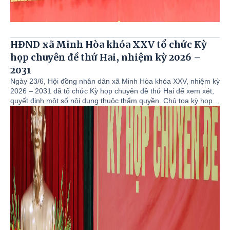
HĐND xã Minh Hòa khóa XXV tổ chức Kỳ
họp chuyên đề thứ Hai, nhiệm kỳ 2026 –
2031
Ngày 23/6, Hội đồng nhân dân xã Minh Hòa khóa XXV, nhiệm kỳ
2026 – 2031 đã tổ chức Kỳ họp chuyên đề thứ Hai để xem xét,
quyết định một số nội dung thuộc thẩm quyền. Chủ tọa kỳ họp
gồm đồng chí Phạm Quang Minh, Bí thư Đảng ủy, Chủ tịch
HĐND xã khóa XXV và đồng chí Trần Tiến Chức, Ủy viên Ban
Thường vụ Đảng ủy, Phó Chủ tịch HĐND xã khóa XXV.