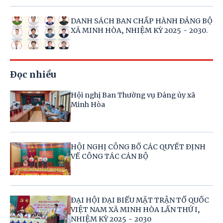
DANH SÁCH BAN CHẤP HÀNH ĐẢNG BỘ
XÃ MINH HÒA, NHIỆM KỲ 2025 - 2030.
Đọc nhiều
Hội nghị Ban Thường vụ Đảng ủy xã
Minh Hòa
HỘI NGHỊ CÔNG BỐ CÁC QUYẾT ĐỊNH
VỀ CÔNG TÁC CÁN BỘ
ĐẠI HỘI ĐẠI BIỂU MẶT TRẬN TỔ QUỐC
VIỆT NAM XÃ MINH HÒA LẦN THỨ I,
NHIỆM KỲ 2025 - 2030