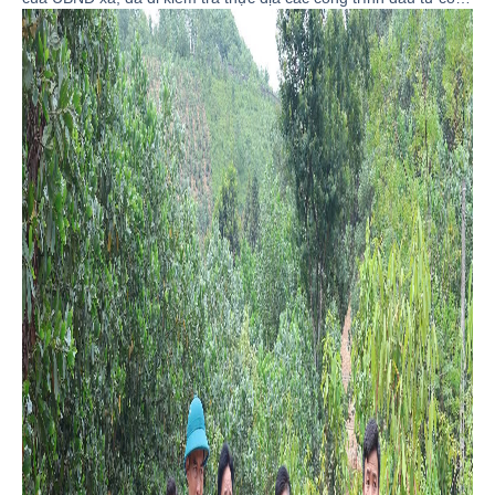
và các công trình sửa chữa, khắc phục các tuyến đường giao
thông bị sạt lở do thiên tai trên địa bàn xã. Tham gia đoàn công
tác có đồng chí Trần Tiến Chức - Ủy viên BTV Đảng ủy, Phó
Chủ tịch HĐND xã; lãnh đạo các phòng, đơn vị chuyên môn
thuộc UBND xã.