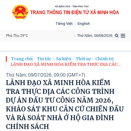
Tiếng Việt
English
Phú Thọ 29°C
Thứ Năm
,
06
/
08
/
2026
Trang chủ
Tin tức - Sự kiện
Thời sự - Chính trị
LÃNH ĐẠO XÃ MINH HÒA KIỂM TRA THỰC ĐỊA CÁC
CÔNG TRÌNH DỰ ÁN ĐẦU TƯ CÔNG NĂM 2026, KHẢO
Thứ Năm, 09/07/2026, 09:00 (GMT+7)
SÁT KHU CĂN CỨ CHIẾN ĐẤU VÀ RÀ SOÁT NHÀ Ở HỘ
GIA ĐÌNH CHÍNH SÁCH
LÃNH ĐẠO XÃ MINH HÒA KIỂM
TRA THỰC ĐỊA CÁC CÔNG TRÌNH
DỰ ÁN ĐẦU TƯ CÔNG NĂM 2026,
KHẢO SÁT KHU CĂN CỨ CHIẾN ĐẤU
VÀ RÀ SOÁT NHÀ Ở HỘ GIA ĐÌNH
CHÍNH SÁCH