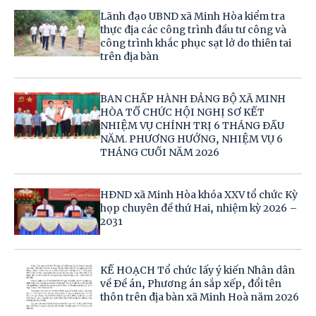
Lãnh đạo UBND xã Minh Hòa kiểm tra
thực địa các công trình đầu tư công và
công trình khắc phục sạt lở do thiên tai
trên địa bàn
BAN CHẤP HÀNH ĐẢNG BỘ XÃ MINH
HÒA TỔ CHỨC HỘI NGHỊ SƠ KẾT
NHIỆM VỤ CHÍNH TRỊ 6 THÁNG ĐẦU
NĂM. PHƯƠNG HƯỚNG, NHIỆM VỤ 6
THÁNG CUỐI NĂM 2026
HĐND xã Minh Hòa khóa XXV tổ chức Kỳ
họp chuyên đề thứ Hai, nhiệm kỳ 2026 –
2031
KẾ HOẠCH Tổ chức lấy ý kiến Nhân dân
về Đề án, Phương án sắp xếp, đổi tên
thôn trên địa bàn xã Minh Hoà năm 2026