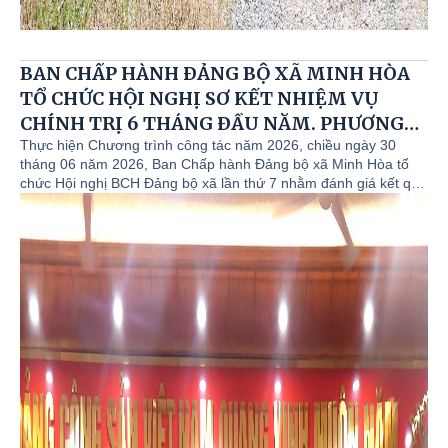
BAN CHẤP HÀNH ĐẢNG BỘ XÃ MINH HÒA
TỔ CHỨC HỘI NGHỊ SƠ KẾT NHIỆM VỤ
CHÍNH TRỊ 6 THÁNG ĐẦU NĂM. PHƯƠNG
HƯỚNG, NHIỆM VỤ 6 THÁNG CUỐI NĂM
Thực hiện Chương trình công tác năm 2026, chiều ngày 30
tháng 06 năm 2026, Ban Chấp hành Đảng bộ xã Minh Hòa tổ
2026
chức Hội nghị BCH Đảng bộ xã lần thứ 7 nhằm đánh giá kết quả
thực hiện nhiệm vụ chính trị 6 tháng đầu năm, triển khai nhiệm
vụ, giải pháp trọng tâm 6 tháng cuối năm 2026 và xem xét nhiều
nội dung quan trọng liên quan đến công tác xây dựng Đảng,
phát triển kinh tế - xã hội của địa phương. Dự và chỉ đạo hội
nghị có đồng chí Phạm Quang Minh - Bí thư Đảng ủy, Chủ tịch
HĐND xã; đồng chí Đỗ Quốc Dân - Phó Bí thư Thường trực
Đảng ủy cùng các đồng chí trong Ban Thường vụ Đảng ủy, Ban
Chấp hành Đảng bộ xã, Ủy ban Kiểm tra Đảng ủy, Bí thư các chi
bộ, Trưởng thôn dân cư trên địa bàn xã.